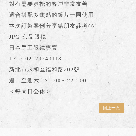
對有需要鼻托的客戶非常友善
適合搭配多焦點的鏡片一同使用
本次訂製案例分享給朋友參考^^
JPG 京品眼鏡
日本手工眼鏡專賣
TEL: 02_29240118
新北市永和區福和路202號
週一至週六 12：00～22：00
＜每周日公休＞
回上一頁