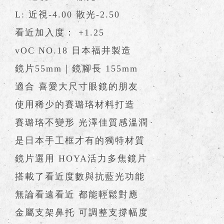
L: 近視-4.00 散光-2.50
看近加入度： +1.25
vOC NO.18 日本福井製造
鏡片55mm｜鏡腳長 155mm
適合 喜愛大尺寸眼鏡的朋友
使用稀少的賽璐珞材料打造
賽璐珞不變形 光澤佳質感溫潤
是日本手工框才有的獨特材質
鏡片選用 HOYA活力多焦鏡片
搭載了看近度數與抗藍光功能
無論看遠看近 都能輕鬆對應
金屬支架鼻托 可調整支撐幅度