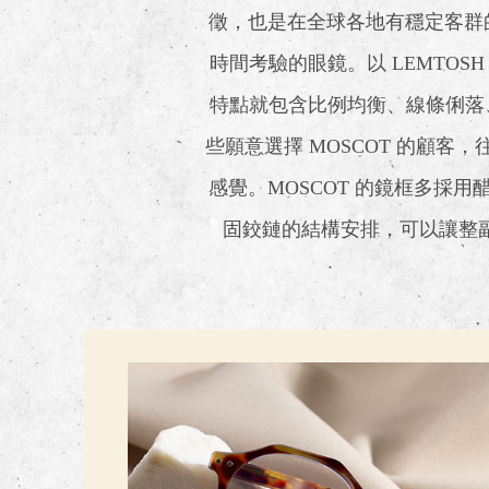
徵，也是在全球各地有穩定客群
時間考驗的眼鏡。以 LEMTO
特點就包含比例均衡、線條俐落
些願意選擇 MOSCOT 的顧
感覺。MOSCOT 的鏡框多
固鉸鏈的結構安排，可以讓整