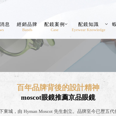
消息
經銷品牌
配鏡案例
配鏡知識
ws
Bands
Case
Eyewear Knowledge
百年品牌背後的設計精神
moscot眼鏡推薦京品眼鏡
紐約下東城，由 Hyman Moscot 先生創立。品牌至今已