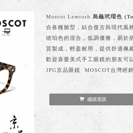
Moscot Lemtosh
烏龜玳瑁色 (Tor
合各種臉型，結合復古與現代風
琥珀色的混合，低調優雅，易於
質製成，輕盈耐用，提供舒適佩
歡迎喜愛美式手工眼鏡的朋友可
JPG京品眼鏡 MOSCOT台灣經
繼續選購