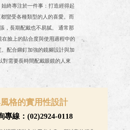
 始終專注於一件事：打造經得起
一直都蠻受各種類型的人的喜愛。而
張，長期配戴也不易膩。 通常那
眼鏡在臉上的貼合度與使用過程中的
度。配合鉚釘加強的鏡腳設計與加
以對需要長時間配戴眼鏡的人來
與風格的實用性設計
線：(02)2924-0118