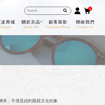
0
蝦皮商城
關於京品
顧客留影
聯絡我們
Shopee
About JPG
Customer Phout
Contact Us
歷五代傳承，不僅是紐約眼鏡文化的象