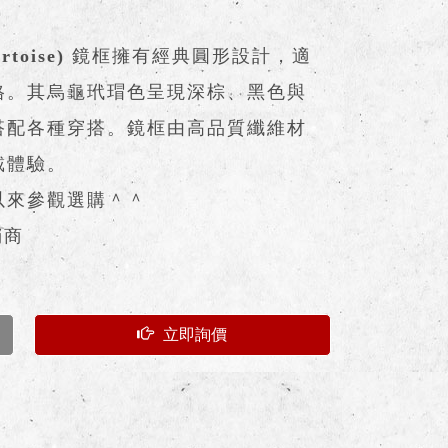
toise)
鏡框擁有經典圓形設計，適
格。其烏龜玳瑁色呈現深棕、黑色與
搭配各種穿搭。鏡框由高品質纖維材
戴體驗。
以來參觀選購＾＾
銷商
立即詢價