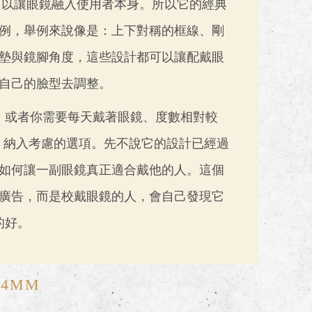
望可以讓眼鏡融入使用者本身。所以它的經典
例，舉例來說像是：上下對稱的框線、剛
墊與鏡腳角度，這些設計都可以讓配戴眼
自己的臉型去調整。
，或者你需要每天戴著眼鏡、度數相對較
T 納入考慮的選項。先不說它的設計已經過
如何讓一副眼鏡真正適合戴他的人。這個
廣告，而是校戴眼鏡的人，會自己發現它
的好。
44MM