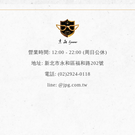
營業時間: 12:00 - 22:00 (周日公休)
地址: 新北市永和區福和路202號
電話:
(02)2924-0118
line:
@jpg.com.tw