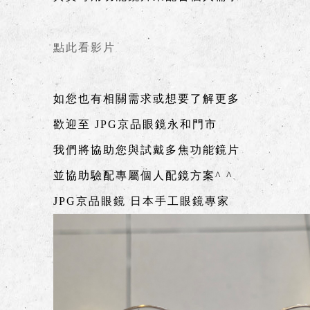
點此看影片
如您也有相關需求或想要了解更多
歡迎至 JPG京品眼鏡永和門市
我們將協助您與試戴多焦功能鏡片
並協助驗配專屬個人配鏡方案^ ^
JPG京品眼鏡 日本手工眼鏡專家