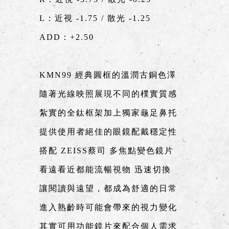
L：近視 -1.75 / 散光 -1.25
ADD：+2.50
KMN99 經典圓框的溫潤古銅色澤
隨著光線映照展現不同的樸實質感
紮實的全鈦框架加上獨家龜足鼻托
提供使用者絕佳的眼鏡配戴穩定性
搭配 ZEISS蔡司 多焦點變色鏡片
看遠看近都能流暢視物 迅速切換
讓閱讀與遠望，都成為舒適的日常
進入熟齡時可能會帶來的視力變化
其實可用功能鏡片來配合個人需求