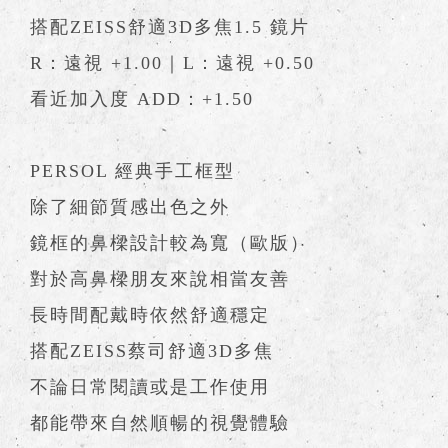
搭配ZEISS舒適3D多焦1.5 鏡片
R：遠視 +1.00｜L：遠視 +0.50
看近加入度 ADD：+1.50
PERSOL 經典手工框型
除了細節質感出色之外
鏡框的鼻樑設計較為寬（歐版）
對於高鼻樑朋友來說相當友善
長時間配戴時依然舒適穩定
搭配ZEISS蔡司舒適3D多焦
不論日常閱讀或是工作使用
都能帶來自然順暢的視覺體驗