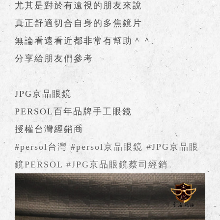
尤其是對於有遠視的朋友來說
真正舒適切合自身的多焦鏡片
無論看遠看近都非常有幫助＾＾
分享給朋友們參考
JPG京品眼鏡
PERSOL百年品牌手工眼鏡
授權台灣經銷商
#persol台灣
#persol京品眼鏡
#JPG京品眼
鏡PERSOL
#JPG京品眼鏡蔡司經銷