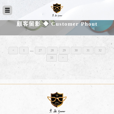
顧客留影 ◆ Customer Phout
...
<
1
27
28
29
30
31
32
33
>