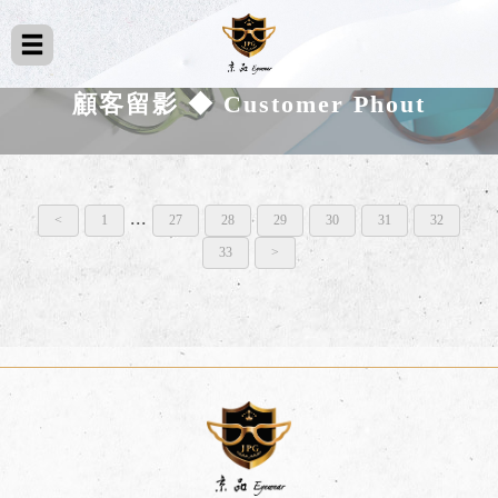
顧客留影 ◆ Customer Phout
...
<
1
27
28
29
30
31
32
33
>