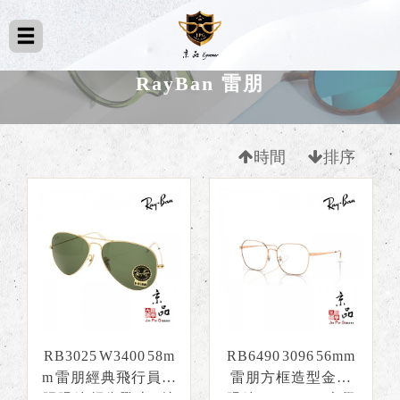
RayBan 雷朋
時間
排序
RB3025 W3400 58m
RB6490 3096 56mm
m 雷朋經典飛行員太
雷朋方框造型金屬
陽眼鏡 捍衛戰士2 特
眼鏡 RAYBAN光學