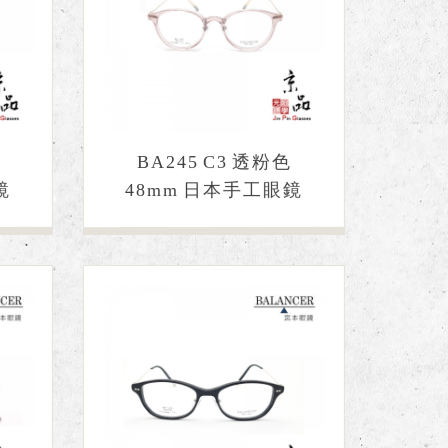
色
BA245 C3 透粉色
鏡
48mm 日本手工眼鏡