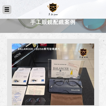
手工眼鏡配鏡案例