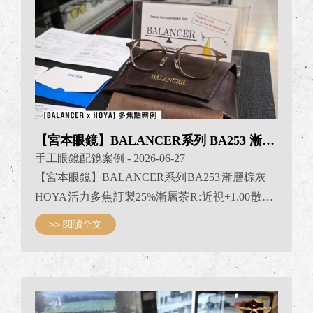
【宮本眼鏡】BALANCER系列 BA253 漸層棕灰
手工眼鏡配鏡案例
- 2026-06-27
【宮本眼鏡】BALANCER系列 BA253 漸層棕灰
HOYA 活力多焦 訂製25%漸層茶 R : 近視+1.00 散
光-0.75 L : 近視+1.50 散光-1.75 看近度數ADD: +2.75
>> 閱讀全文
BALANCER 日本福井製造 BA253 複合式鈦金屬
手工眼鏡 高韌性鈦金屬與醋酸纖維板材結合 讓整
副眼鏡配戴時 舒適不易滑落 選用HOYA多焦+遠視
減薄設計 完美配重設計讓鏡片焦點不偏移 無論看