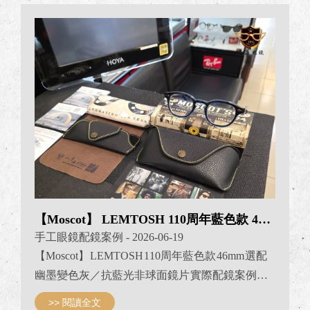
偏光 搭載偏光功能 抗uv400 太陽鏡片 可依環境需求
快速翻轉鏡片遮陽功能 BALANCER 獨特專屬配重
設計 讓鼻樑上的重量負擔明顯降低 影片可以看到
就算加掛上凱撒前掛 也能夠保持眼鏡配戴時的配
重平衡 本次為客戶選用的...
【Moscot】 LEMTOSH 110周年藍色款 46mm
手工眼鏡配鏡案例
- 2026-06-19
【Moscot】 LEMTOSH 110周年藍色款 46mm 選配
幽墨變色灰／抗藍光非球面鏡片 實際配鏡案例分
享 JPG京品眼鏡 #lemtosh京品眼鏡 #JPG京品眼鏡
>> 閱讀全文