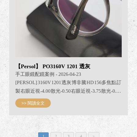
【Persol】 PO3160V 1201 透灰
手工眼鏡配鏡案例
- 2026-04-23
[PERSOL] 3160V 1201 透灰 博非騰 HD 156多焦點 訂
製 右眼近視 -4.00 散光-0.50 右眼近視 -3.75 散光-0.50
看近加入度： +2.00 JPG京品眼鏡 PERSOL台灣經
>> 閱讀全文
銷
1
2
3
4
>