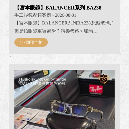
【宮本眼鏡】BALANCER系列 BA238
手工眼鏡配鏡案例
- 2026-08-01
【宮本眼鏡】BALANCER系列 BA238 想戴玻璃片
但是怕眼鏡重容易滑？ 請參考蔡司玻璃
+BALANCER案例 BALANCER BA238 日本福井
>> 閱讀全文
製造 真正日本製 配重設計鈦金屬眼鏡 鏡腳採用獨
特配重與超彈性鈦金屬 選配蔡司1.5玻璃鏡片
ZEISS 蔡司玻璃1.5 ET膜訂製鏡片 R: 遠視+2.75 ； L:
遠視 +2.75 從照片可看到眼鏡利用鏡腳的配重 完美
把鏡框的重心 移往鏡腳末端 就這麼簡單的物理移
重改變重心 讓框面重量落在鼻樑上能明顯減輕 達
到配戴眼鏡更舒適不容易滑落 這就...