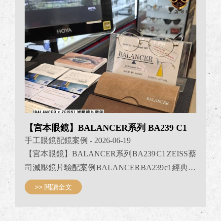
遠看近都能迅速清楚對焦 加上減光用的25%漸層
茶色鏡片 讓配戴者能夠降低環境光線干擾 達到最
佳視覺品質讓配戴更舒...
【宮本眼鏡】BALANCER系列 BA239 C1
手工眼鏡配鏡案例
- 2026-06-19
【宮本眼鏡】BALANCER系列 BA239 C1 ZEISS 蔡
司減壓鏡片驗配案例 BALANCER BA239 c1 經典金
框 ZEISS 3C數位抗藍光PPBL鏡片 R（1.6） : 近
>> 閱讀全文
視-3.00 散光-1.00 L（1.67）: 近視-6.00 散光-0.75 減
壓功能度數ADD: +100 加購 凱撒翻轉前掛金框｜灰