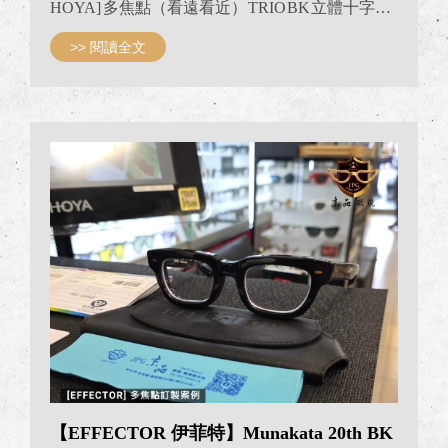
HOYA] 多焦點（看遠看近） TRIO BK 立體十字浮
出鉚釘款式 HOYA 活力1.6多焦新精彩二代變色灰
>> 閱讀全文
R: 近視 -6.75 散光-0.50 L: 近視 -6.00 散光-0.50 看近加
入度： +2.00 （閱讀） JPG京品眼鏡 EFFECTOR 台
灣專賣 #EFFECTOR #HOYA多焦點 #TRIO #多焦鏡
片配鏡案例 #JPG京品眼鏡EFFECTOR專賣 #JPG京
品眼鏡 #JPG京品眼鏡多焦點驗配
【EFFECTOR 伊菲特】Munakata 20th BK