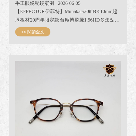
手工眼鏡配鏡案例
- 2026-06-05
【EFFECTOR 伊菲特】Munakata 20th BK 10mm超
厚板材 20周年限定款 台廠博飛騰1.56HD多焦點 R:
近視-4.25 散光-0.50 L:近視-4.00 散光-0.50 看近加入
>> 閱讀全文
度ADD+2.00