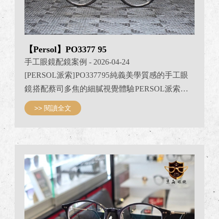
【Persol】PO3377 95
手工眼鏡配鏡案例
- 2026-04-24
[PERSOL派索] PO3377 95 純義美學質感的手工眼
鏡 搭配蔡司多焦的細膩視覺體驗 PERSOL派索經
典手工眼鏡 經典黑色膠框 搭配ZEISS舒適3D多焦
>> 閱讀全文
1.5 鏡片 R：遠視 +1.00｜L：遠視 +0.50 看近加入度
ADD：+1.50 PERSOL 經典手工框型 除了細節質感
出色之外 鏡框的鼻樑設計較為寬（歐版） 對於高
鼻樑朋友來說相當友善 長時間配戴時依然舒適穩
定 搭配ZEISS蔡司舒適3D多焦 不論日常閱讀或是
工作使用 都能帶來自然順暢的視覺體驗 尤其是對
於有遠視的朋友來說 真正...