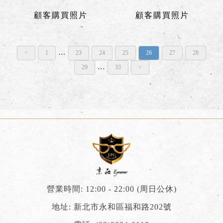
顧客購買照片
顧客購買照片
...
<
1
23
24
25
26
27
28
...
29
33
>
營業時間: 12:00 - 22:00 (周日公休)
地址: 新北市永和區福和路202號